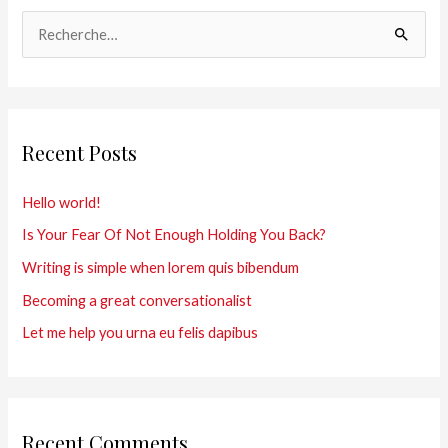
R
e
c
h
Recent Posts
e
r
Hello world!
c
Is Your Fear Of Not Enough Holding You Back?
h
Writing is simple when lorem quis bibendum
e
r
Becoming a great conversationalist
Let me help you urna eu felis dapibus
:
Recent Comments