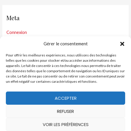
Meta
Connexion
Flux des publications
Gérer le consentement
Flux des commentaires
Pour offrir les meilleures expériences, nous utilisons des technologies
telles que les cookies pour stocker et/ou accéder aux informations des
Site de WordPress-FR
appareils. Le fait de consentir à ces technologies nous permettra de traiter
des données telles que le comportement de navigation ou les ID uniques sur
ce site. Le fait de ne pas consentir ou de retirer son consentement peut avoir
un effet négatif sur certaines caractéristiques et fonctions.
ACCEPTER
Facebook
YouTube
Politique de cookies (CA)
REFUSER
Copyright © 2026
Coeur en héritage
VOIR LES PRÉFÉRENCES
Français