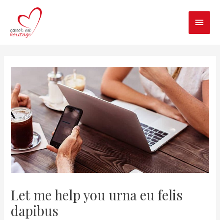
Aller
MEN
au
contenu
PRIN
Navigation
des
articles
Let me help you urna eu felis
dapibus