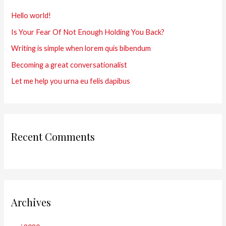
r
Hello world!
c
Is Your Fear Of Not Enough Holding You Back?
h
Writing is simple when lorem quis bibendum
e
r
Becoming a great conversationalist
Let me help you urna eu felis dapibus
:
Recent Comments
Archives