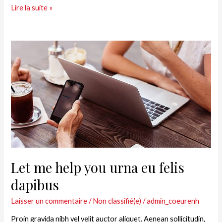
Lire la suite »
Let
me
help
you
urna
eu
felis
dapibus
Let me help you urna eu felis
dapibus
Laisser un commentaire
/
Non classifié(e)
/
admin_coeurenh
Proin gravida nibh vel velit auctor aliquet. Aenean sollicitudin,